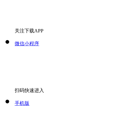
关注下载APP
微信小程序
扫码快速进入
手机版