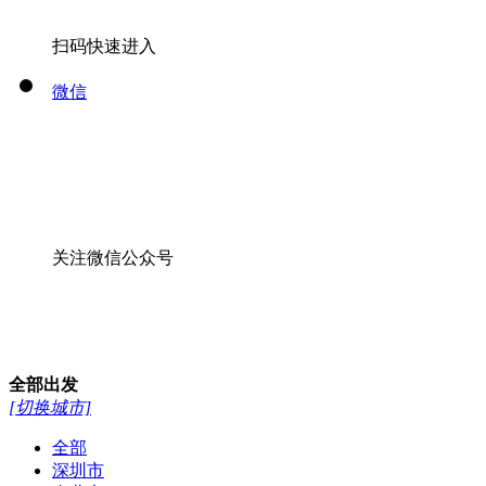
扫码快速进入
微信
关注微信公众号
全部
出发
[切换城市]
全部
深圳市