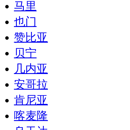
马里
也门
赞比亚
贝宁
几内亚
安哥拉
肯尼亚
喀麦隆