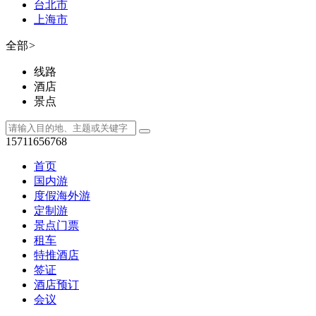
台北市
上海市
全部
>
线路
酒店
景点
15711656768
首页
国内游
度假海外游
定制游
景点门票
租车
特推酒店
签证
酒店预订
会议