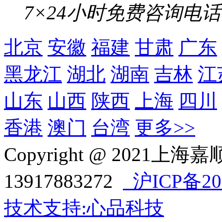
7×24小时免费咨询电话
北京
安徽
福建
甘肃
广东
黑龙江
湖北
湖南
吉林
江
山东
山西
陕西
上海
四川
香港
澳门
台湾
更多>>
Copyright @ 202
13917883272
沪ICP备202
技术支持:心品科技