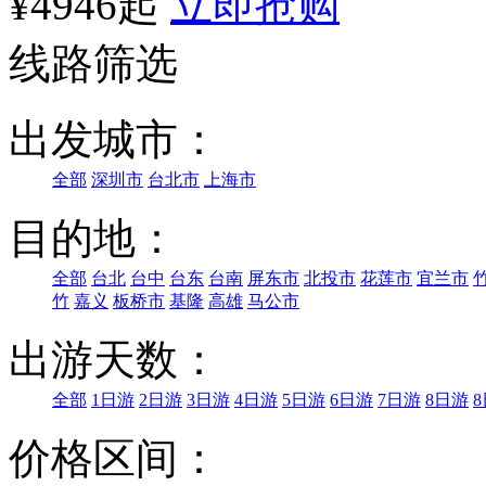
¥4946起
立即抢购
线路筛选
出发城市：
全部
深圳市
台北市
上海市
目的地：
全部
台北
台中
台东
台南
屏东市
北投市
花莲市
宜兰市
竹
嘉义
板桥市
基隆
高雄
马公市
出游天数：
全部
1日游
2日游
3日游
4日游
5日游
6日游
7日游
8日游
价格区间：