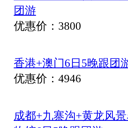
团游
优惠价：3800
香港+澳门6日5晚跟团
优惠价：4946
成都+九寨沟+黄龙风景