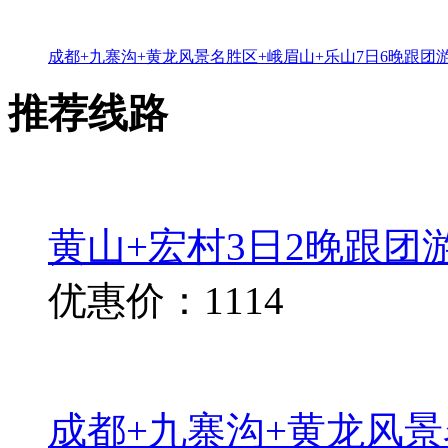
成都+九寨沟+黄龙风景名胜区+峨眉山+乐山7日6晚跟团
推荐线路
黄山+宏村3日2晚跟团
优惠价：1114
成都+九寨沟+黄龙风景