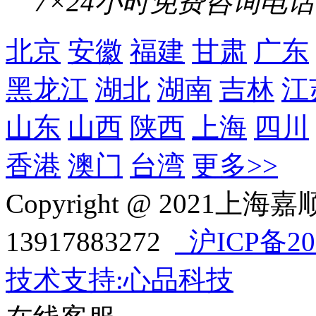
7×24小时免费咨询电话
北京
安徽
福建
甘肃
广东
黑龙江
湖北
湖南
吉林
江
山东
山西
陕西
上海
四川
香港
澳门
台湾
更多>>
Copyright @ 202
13917883272
沪ICP备202
技术支持:心品科技