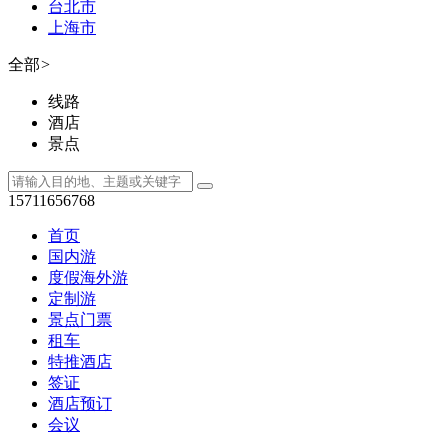
台北市
上海市
全部
>
线路
酒店
景点
15711656768
首页
国内游
度假海外游
定制游
景点门票
租车
特推酒店
签证
酒店预订
会议