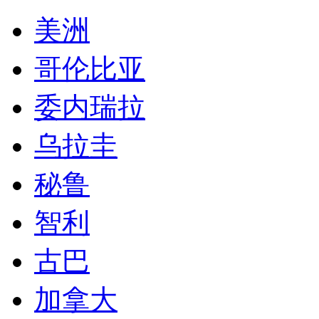
美洲
哥伦比亚
委内瑞拉
乌拉圭
秘鲁
智利
古巴
加拿大