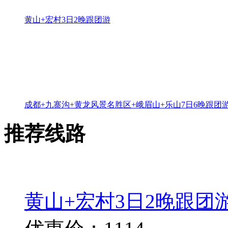
黄山+宏村3日2晚跟团游
成都+九寨沟+黄龙风景名胜区+峨眉山+乐山7日6晚跟团
推荐线路
黄山+宏村3日2晚跟团