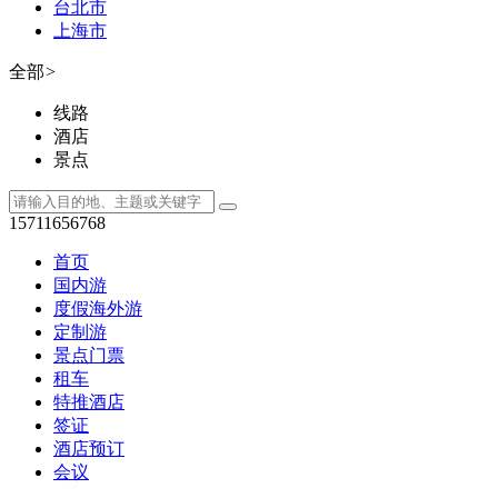
台北市
上海市
全部
>
线路
酒店
景点
15711656768
首页
国内游
度假海外游
定制游
景点门票
租车
特推酒店
签证
酒店预订
会议