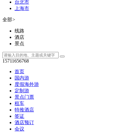
台北市
上海市
全部
>
线路
酒店
景点
15711656768
首页
国内游
度假海外游
定制游
景点门票
租车
特推酒店
签证
酒店预订
会议