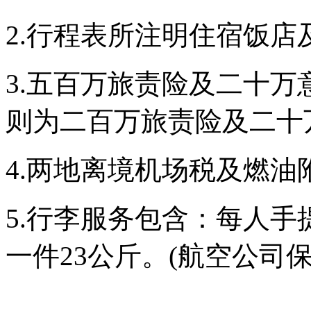
2.
行程表所注明住宿
饭
店
3.
五百万旅
责险
及二十万
则为
二百万旅
责险
及二十
4.
两
地离境机
场税
及燃油
5.
行李服
务
包含：
每人手
一件
23
公斤。
(
航空公司