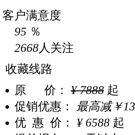
客户满意度
95
％
2668
人关注
收藏线路
原 价：
¥
7888
起
促销优惠：
最高减
￥
1
优 惠 价：
¥
6588
起