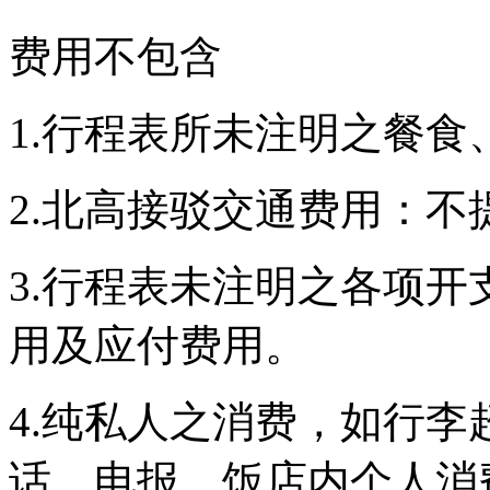
费用不包含
1.
行程表所未注明之餐食
2.
北高接
驳
交通
费
用：
不
3.
行程表未注明之各
项
开
用及
应
付
费
用。
4.
纯
私人之消
费
，如行李
话
、
电报
、
饭
店
内
个人消