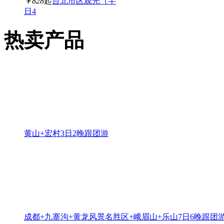
￥828
起
台北市区观光（半
日4
热卖产品
黄山+宏村3日2晚跟团游
成都+九寨沟+黄龙风景名胜区+峨眉山+乐山7日6晚跟团