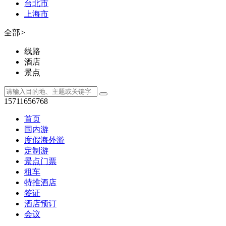
台北市
上海市
全部
>
线路
酒店
景点
15711656768
首页
国内游
度假海外游
定制游
景点门票
租车
特推酒店
签证
酒店预订
会议