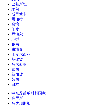
巴基斯坦
缅甸
斯里兰卡
孟加拉
台湾
印度
尼泊尔
老挝
越南
柬埔寨
印度尼西亚
菲律宾
马来西亚
泰国
新加坡
韩国
日本
中东及简单材料国家
突尼斯
马达加斯加