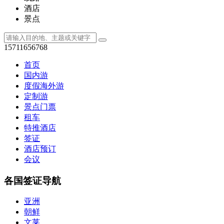
酒店
景点
15711656768
首页
国内游
度假海外游
定制游
景点门票
租车
特推酒店
签证
酒店预订
会议
各国签证导航
亚洲
朝鲜
文莱