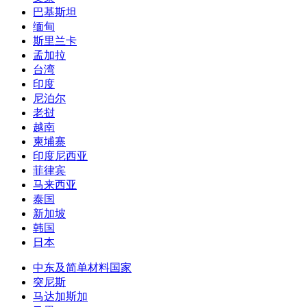
巴基斯坦
缅甸
斯里兰卡
孟加拉
台湾
印度
尼泊尔
老挝
越南
柬埔寨
印度尼西亚
菲律宾
马来西亚
泰国
新加坡
韩国
日本
中东及简单材料国家
突尼斯
马达加斯加