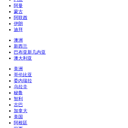
阿曼
蒙古
阿联酋
伊朗
迪拜
澳洲
新西兰
巴布亚新几内亚
澳大利亚
美洲
哥伦比亚
委内瑞拉
乌拉圭
秘鲁
智利
古巴
加拿大
美国
阿根廷