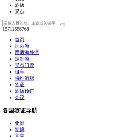
酒店
景点
15711656768
首页
国内游
度假海外游
定制游
景点门票
租车
特推酒店
签证
酒店预订
会议
各国签证导航
亚洲
朝鲜
文莱