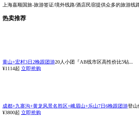
上海嘉顺国旅-旅游签证/境外线路/酒店民宿提供众多的旅游线路，
热卖推荐
黄山+宏村3日2晚跟团游
20人小团『AB线市区高性价比5钻...
¥1114起
立即抢购
成都+九寨沟+黄龙风景名胜区+峨眉山+乐山7日6晚跟团游
登山
¥3800起
立即抢购