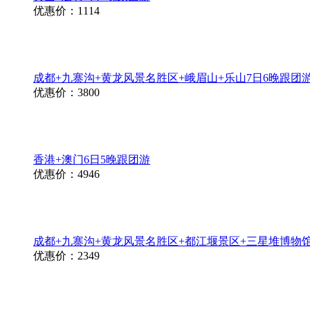
优惠价：1114
成都+九寨沟+黄龙风景名胜区+峨眉山+乐山7日6晚跟团
优惠价：3800
香港+澳门6日5晚跟团游
优惠价：4946
成都+九寨沟+黄龙风景名胜区+都江堰景区+三星堆博物馆
优惠价：2349