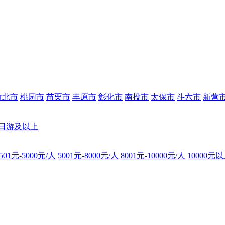
竹北市
桃园市
苗栗市
丰原市
彰化市
南投市
太保市
斗六市
新营
8日游及以上
501元-5000元/人
5001元-8000元/人
8001元-10000元/人
10000元