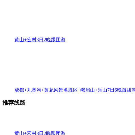
黄山+宏村3日2晚跟团游
成都+九寨沟+黄龙风景名胜区+峨眉山+乐山7日6晚跟团
推荐线路
黄山+宏村3日2晚跟团游