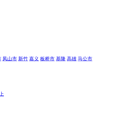
市
凤山市
新竹
嘉义
板桥市
基隆
高雄
马公市
以上