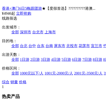
香港+澳门6日5晚跟团游
★【度假首选】??????????港澳...
¥4946起
立即抢购
线路筛选
出发城市：
全部
深圳市
台北市
上海市
目的地：
全部
台北
台中
台东
台南
屏东市
北投市
花莲市
宜兰市
出游天数：
全部
1日游
2日游
3日游
4日游
5日游
6日游
7日游
8日游
价格区间：
全部
1000元以下/人
1001元-2000元/人
2001元-3500元/人
3
综合
销量
价格
1
热卖产品