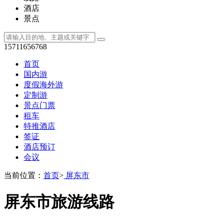
酒店
景点
15711656768
首页
国内游
度假海外游
定制游
景点门票
租车
特推酒店
签证
酒店预订
会议
当前位置：
首页
>
屏东市
屏东市旅游线路