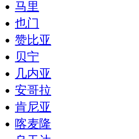
马里
也门
赞比亚
贝宁
几内亚
安哥拉
肯尼亚
喀麦隆