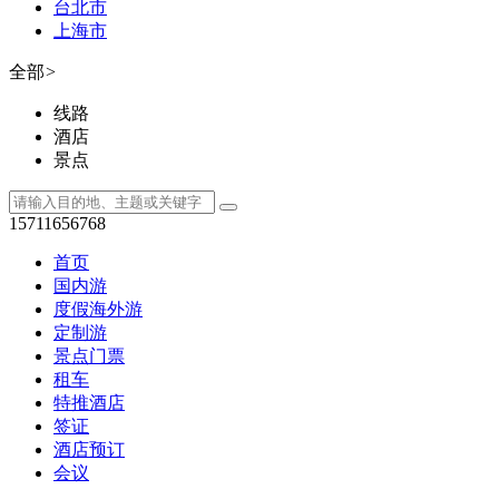
台北市
上海市
全部
>
线路
酒店
景点
15711656768
首页
国内游
度假海外游
定制游
景点门票
租车
特推酒店
签证
酒店预订
会议