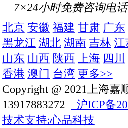
7×24小时免费咨询电话
北京
安徽
福建
甘肃
广东
黑龙江
湖北
湖南
吉林
江
山东
山西
陕西
上海
四川
香港
澳门
台湾
更多>>
Copyright @ 202
13917883272
沪ICP备202
技术支持:心品科技