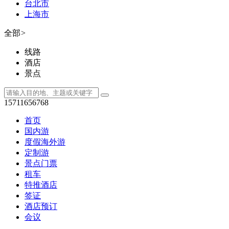
台北市
上海市
全部
>
线路
酒店
景点
15711656768
首页
国内游
度假海外游
定制游
景点门票
租车
特推酒店
签证
酒店预订
会议