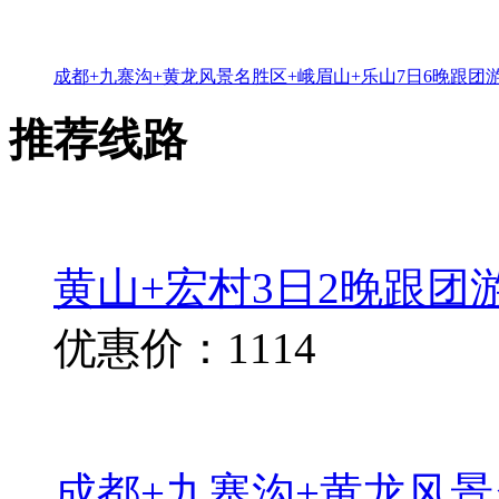
成都+九寨沟+黄龙风景名胜区+峨眉山+乐山7日6晚跟团
推荐线路
黄山+宏村3日2晚跟团
优惠价：1114
成都+九寨沟+黄龙风景