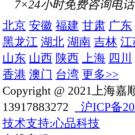
7×24小时免费咨询电话
北京
安徽
福建
甘肃
广东
黑龙江
湖北
湖南
吉林
江
山东
山西
陕西
上海
四川
香港
澳门
台湾
更多>>
Copyright @ 202
13917883272
沪ICP备202
技术支持:心品科技