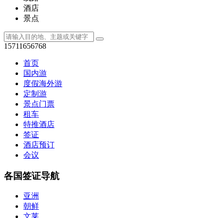
酒店
景点
15711656768
首页
国内游
度假海外游
定制游
景点门票
租车
特推酒店
签证
酒店预订
会议
各国签证导航
亚洲
朝鲜
文莱