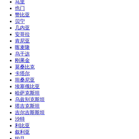
马里
也门
赞比亚
贝宁
几内亚
安哥拉
肯尼亚
喀麦隆
乌干达
刚果金
莫桑比克
卡塔尔
坦桑尼亚
埃塞俄比亚
哈萨克斯坦
乌兹别克斯坦
塔吉克斯坦
吉尔吉斯斯坦
沙特
利比亚
叙利亚
约旦