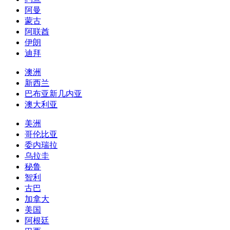
阿曼
蒙古
阿联酋
伊朗
迪拜
澳洲
新西兰
巴布亚新几内亚
澳大利亚
美洲
哥伦比亚
委内瑞拉
乌拉圭
秘鲁
智利
古巴
加拿大
美国
阿根廷