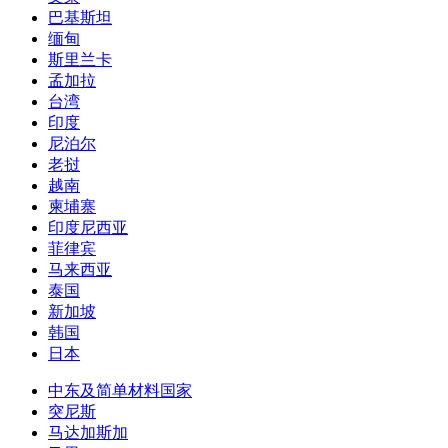
巴基斯坦
缅甸
斯里兰卡
孟加拉
台湾
印度
尼泊尔
老挝
越南
柬埔寨
印度尼西亚
菲律宾
马来西亚
泰国
新加坡
韩国
日本
中东及简单材料国家
突尼斯
马达加斯加