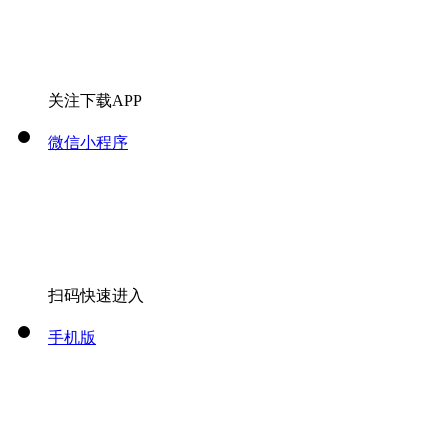
关注下载APP
微信小程序
扫码快速进入
手机版
扫码快速进入
微信