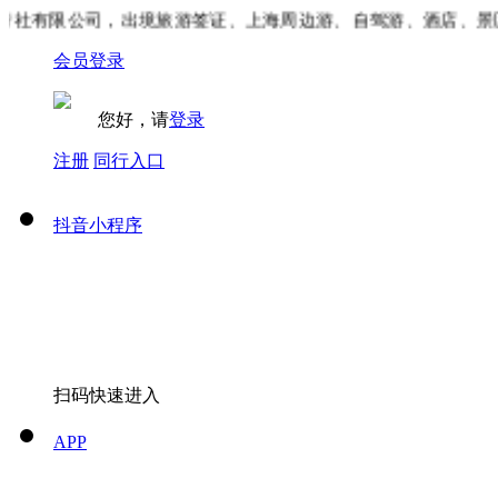
社有限公司，出境旅游签证、上海周边游、自驾游、酒店、景区
会员登录
您好，请
登录
注册
同行入口
抖音小程序
扫码快速进入
APP