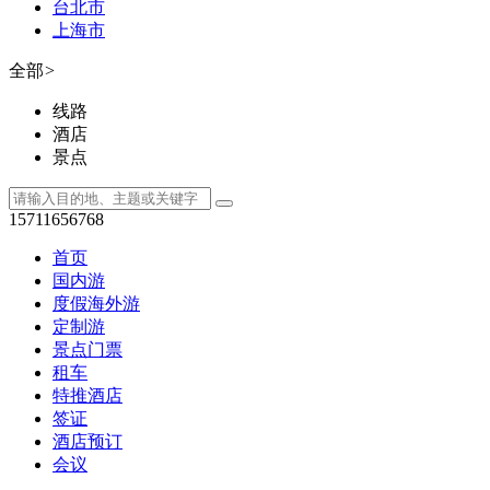
台北市
上海市
全部
>
线路
酒店
景点
15711656768
首页
国内游
度假海外游
定制游
景点门票
租车
特推酒店
签证
酒店预订
会议