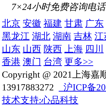
7×24小时免费咨询电话
北京
安徽
福建
甘肃
广东
黑龙江
湖北
湖南
吉林
江
山东
山西
陕西
上海
四川
香港
澳门
台湾
更多>>
Copyright @ 202
13917883272
沪ICP备202
技术支持:心品科技