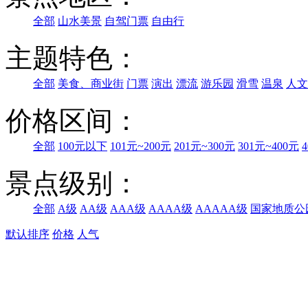
全部
山水美景
自驾门票
自由行
主题特色：
全部
美食、商业街
门票
演出
漂流
游乐园
滑雪
温泉
人文
价格区间：
全部
100元以下
101元~200元
201元~300元
301元~400元
景点级别：
全部
A级
AA级
AAA级
AAAA级
AAAAA级
国家地质公
默认排序
价格
人气