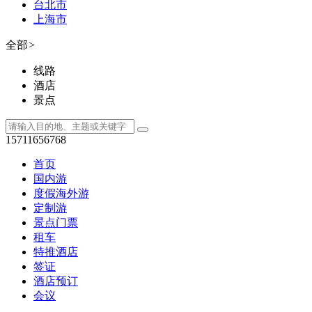
台北市
上海市
全部
>
线路
酒店
景点
15711656768
首页
国内游
度假海外游
定制游
景点门票
租车
特推酒店
签证
酒店预订
会议