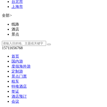
台北市
上海市
全部
>
线路
酒店
景点
15711656768
首页
国内游
度假海外游
定制游
景点门票
租车
特推酒店
签证
酒店预订
会议