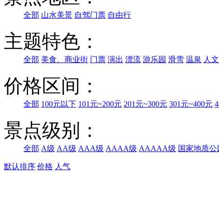
全部
山水美景
自驾门票
自由行
主题特色：
全部
美食、商业街
门票
演出
漂流
游乐园
滑雪
温泉
人文
价格区间：
全部
100元以下
101元~200元
201元~300元
301元~400元
景点级别：
全部
A级
AA级
AAA级
AAAA级
AAAAA级
国家地质公
默认排序
价格
人气