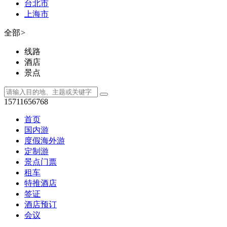
台北市
上海市
全部
>
线路
酒店
景点
15711656768
首页
国内游
度假海外游
定制游
景点门票
租车
特推酒店
签证
酒店预订
会议