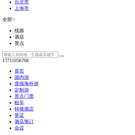
台北市
上海市
全部
>
线路
酒店
景点
15711656768
首页
国内游
度假海外游
定制游
景点门票
租车
特推酒店
签证
酒店预订
会议