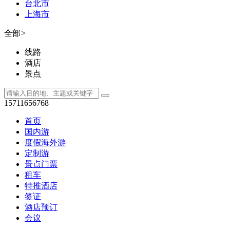
台北市
上海市
全部
>
线路
酒店
景点
15711656768
首页
国内游
度假海外游
定制游
景点门票
租车
特推酒店
签证
酒店预订
会议