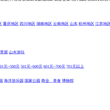
区
重庆地区
四川地区
湖南地区
云南地区
山东
杭州地区
江苏地
景观
山水游玩
401元~500元
501元~600元
601元~700元
701元以上
园
海洋游乐园
国家公园
商业、美食
博物馆