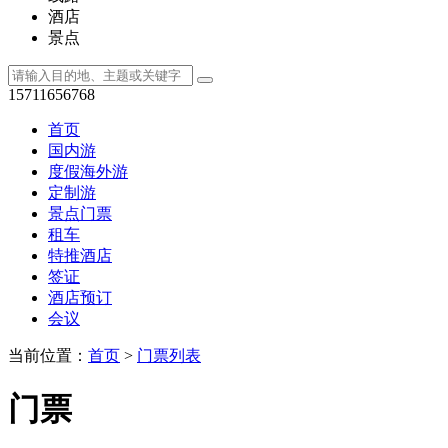
酒店
景点
15711656768
首页
国内游
度假海外游
定制游
景点门票
租车
特推酒店
签证
酒店预订
会议
当前位置：
首页
>
门票列表
门票