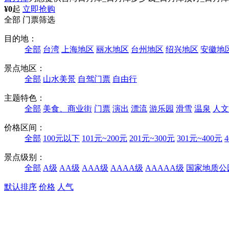
¥0
起
立即抢购
全部
门票筛选
目的地：
全部
台湾
上海地区
丽水地区
台州地区
绍兴地区
安徽地
景点地区：
全部
山水美景
自驾门票
自由行
主题特色：
全部
美食、商业街
门票
演出
漂流
游乐园
滑雪
温泉
人文
价格区间：
全部
100元以下
101元~200元
201元~300元
301元~400元
景点级别：
全部
A级
AA级
AAA级
AAAA级
AAAAA级
国家地质公
默认排序
价格
人气