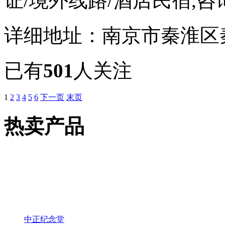
证/境外线路/酒店民宿,咨询热
详细地址：南京市秦淮区
已有
501
人关注
1
2
3
4
5
6
下一页
末页
热卖产品
中正纪念堂