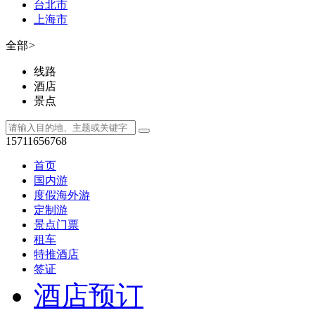
台北市
上海市
全部
>
线路
酒店
景点
15711656768
首页
国内游
度假海外游
定制游
景点门票
租车
特推酒店
签证
酒店预订