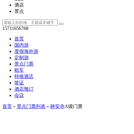
酒店
景点
15711656768
首页
国内游
度假海外游
定制游
景点门票
租车
特推酒店
签证
酒店预订
会议
首页
»
景点门票列表
»
静安寺
A级门票