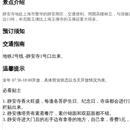
景点介绍
静安寺地处上海市繁华的静安商区，交通便利。周围高楼林立，与清修
达15吨，牟尼殿玉佛比上海玉佛寺的玉佛还要大得多。
预订须知
交通指南
地铁2号线 -静安寺1号口出来。
温馨提示
全年 07:30-18:00开放，具体营业状态以当天开放情况为准。
必看贴士
1. 静安寺香火旺盛，每逢各菩萨生日、纪念日，寺庙都会进
栏贴出来。
2. 静安佛塔旁有素斋餐厅，素什锦面和双菇面都不错。
3. 静安寺进大门后的右手边有拿香的地方，自己拿，香费5元