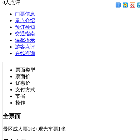
0人点评
门票信息
景点介绍
预订须知
交通指南
温馨提示
游客点评
在线咨询
票面类型
票面价
优惠价
支付方式
节省
操作
全票面
景区成人票1张+观光车票1张