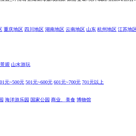
区
重庆地区
四川地区
湖南地区
云南地区
山东
杭州地区
江苏地
景观
山水游玩
401元~500元
501元~600元
601元~700元
701元以上
园
海洋游乐园
国家公园
商业、美食
博物馆