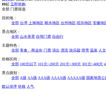
¥0
起
立即抢购
全部
门票筛选
目的地：
全部
台湾
上海地区
丽水地区
台州地区
绍兴地区
安徽地
景点地区：
全部
山水美景
自驾门票
自由行
主题特色：
全部
美食、商业街
门票
演出
漂流
游乐园
滑雪
温泉
人文
价格区间：
全部
100元以下
101元~200元
201元~300元
301元~400元
景点级别：
全部
A级
AA级
AAA级
AAAA级
AAAAA级
国家地质公
默认排序
价格
人气