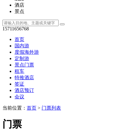
酒店
景点
15711656768
首页
国内游
度假海外游
定制游
景点门票
租车
特推酒店
签证
酒店预订
会议
当前位置：
首页
>
门票列表
门票