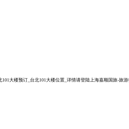
01大楼预订_台北101大楼位置_详情请登陆上海嘉顺国旅-旅游签证/