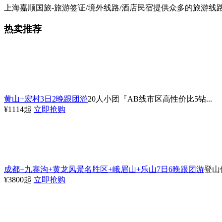
上海嘉顺国旅-旅游签证/境外线路/酒店民宿提供众多的旅游线路，
热卖推荐
黄山+宏村3日2晚跟团游
20人小团『AB线市区高性价比5钻...
¥1114起
立即抢购
成都+九寨沟+黄龙风景名胜区+峨眉山+乐山7日6晚跟团游
登山
¥3800起
立即抢购