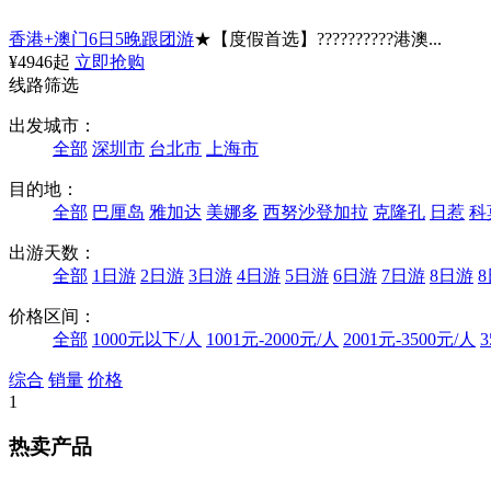
香港+澳门6日5晚跟团游
★【度假首选】??????????港澳...
¥4946起
立即抢购
线路筛选
出发城市：
全部
深圳市
台北市
上海市
目的地：
全部
巴厘岛
雅加达
美娜多
西努沙登加拉
克隆孔
日惹
科
出游天数：
全部
1日游
2日游
3日游
4日游
5日游
6日游
7日游
8日游
价格区间：
全部
1000元以下/人
1001元-2000元/人
2001元-3500元/人
3
综合
销量
价格
1
热卖产品