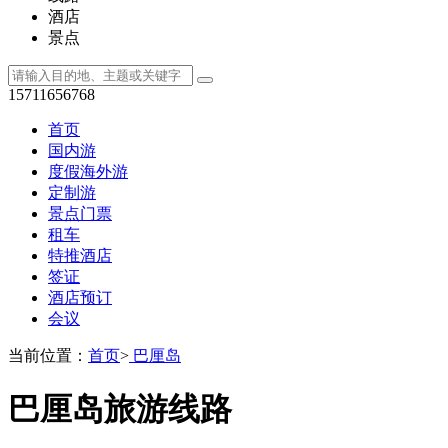
酒店
景点
15711656768
首页
国内游
度假海外游
定制游
景点门票
租车
特推酒店
签证
酒店预订
会议
当前位置：
首页
>
巴厘岛
巴厘岛旅游线路