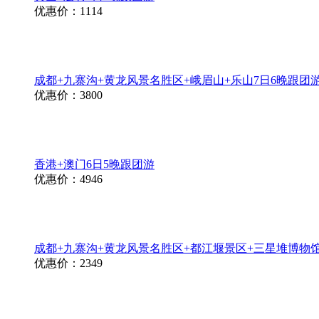
优惠价：1114
成都+九寨沟+黄龙风景名胜区+峨眉山+乐山7日6晚跟团
优惠价：3800
香港+澳门6日5晚跟团游
优惠价：4946
成都+九寨沟+黄龙风景名胜区+都江堰景区+三星堆博物馆
优惠价：2349