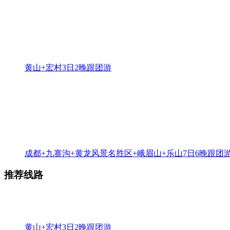
黄山+宏村3日2晚跟团游
成都+九寨沟+黄龙风景名胜区+峨眉山+乐山7日6晚跟团
推荐线路
黄山+宏村3日2晚跟团游